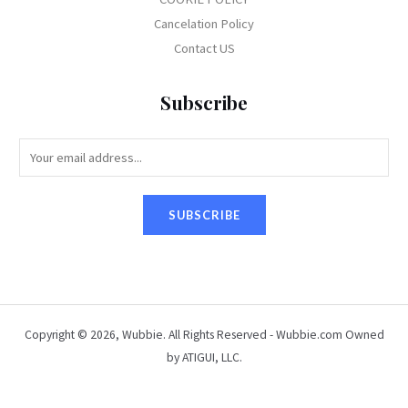
Cancelation Policy
Contact US
Subscribe
E
m
a
SUBSCRIBE
i
l
*
Copyright © 2026, Wubbie. All Rights Reserved - Wubbie.com Owned
by ATIGUI, LLC.