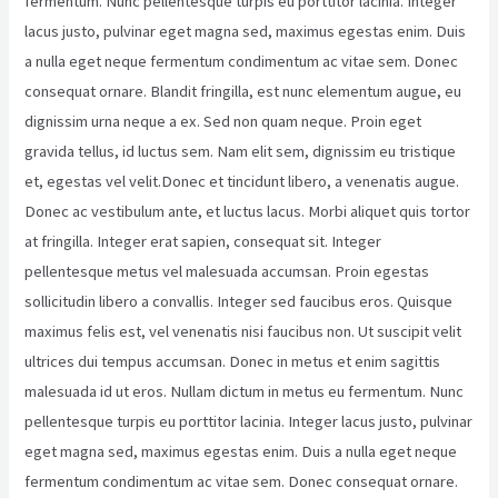
fermentum. Nunc pellentesque turpis eu porttitor lacinia. Integer
lacus justo, pulvinar eget magna sed, maximus egestas enim. Duis
a nulla eget neque fermentum condimentum ac vitae sem. Donec
consequat ornare. Blandit fringilla, est nunc elementum augue, eu
dignissim urna neque a ex. Sed non quam neque. Proin eget
gravida tellus, id luctus sem. Nam elit sem, dignissim eu tristique
et, egestas vel velit.Donec et tincidunt libero, a venenatis augue.
Donec ac vestibulum ante, et luctus lacus. Morbi aliquet quis tortor
at fringilla. Integer erat sapien, consequat sit. Integer
pellentesque metus vel malesuada accumsan. Proin egestas
sollicitudin libero a convallis. Integer sed faucibus eros. Quisque
maximus felis est, vel venenatis nisi faucibus non. Ut suscipit velit
ultrices dui tempus accumsan. Donec in metus et enim sagittis
malesuada id ut eros. Nullam dictum in metus eu fermentum. Nunc
pellentesque turpis eu porttitor lacinia. Integer lacus justo, pulvinar
eget magna sed, maximus egestas enim. Duis a nulla eget neque
fermentum condimentum ac vitae sem. Donec consequat ornare.